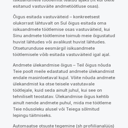
esitanud vastuväite andmetöötluse osas).
Õigus esitada vastuväiteid – konkreetsest
olukorrast lähtuvalt on Sul õigus esitada oma
isikuandmete töötlemise osas vastuväiteid, kui
Sinu andmete töötlemine toimub meie õigustatud
huvist lähtudes või avalikust huvist lähtudes.
Otseturunduse eesmärgil isikuandmete
töötlemisele võib esitada vastuväiteid igal ajal.
Andmete ülekandmise õigus – Teil õigus nõuda
Teie poolt meile edastatud andmete ülekandmist
endale masinloetaval kujul. Võite nõuda andmete
ülekandmist ka otse teisele vastutavale
töötlejale, kuid seda ainult juhul, kui see on
tehniliselt teostatav. Ülekandmise õigus kehtib
ainult nende andmete puhul, mida me töötleme
Teie nõusoleku alusel või Teiega sõlmitud
lepingu täitmiseks.
Automaatse otsuste tegemine (sh profiilianalüüs)