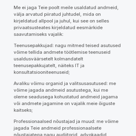
Me ei jaga Teie poolt meile usaldatud andmeid,
välja arvatud piiratud juhtudel, mida on
kirjeldatud allpool ja juhul, kui see on selles
privaatsusteates kirjeldatud eesmärkide
saavutamiseks vajalik:
Teenusepakkujad: nagu mitmed teised asutused
võime tellida andmete töötlemise teenuseid
usaldusväärsetelt kolmandatelt
teenusepakkujatelt, näiteks IT ja
konsultatsiooniteenuseid;
Avaliku võimu organid ja valitsusasutused: me
võime jagada andmeid asutustega, kui me
oleme seadusega kohustatud andmeid jagama
või andmete jagamine on vajalik meie õiguste
kaitseks;
Professionaalsed nõustajad ja muud: me võime
jagada Teie andmeid professionaalsete
nõustajatega nagu audiitorid, advokaadid,