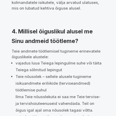
kolmandatele isikutele, välja arvatud ulatuses,
mis on lubatud kehtiva õiguse alusel.
4. Millisel õiguslikul alusel me
Sinu andmeid töötleme?
Teie andmete töötlemisel tugineme erinevatele
õiguslikele alustele:
vajadus luua Teiega lepinguline suhe või täita
Teiega sõlmitud lepingut
Teie nõusolek – sellele alusele tugineme
isikuandmete eriliikide (terviseandmed)
töötlemise puhul
Ilma Teie nõusolekuta ei saa me Teie tervise-
ja tervishoiuteenuseid vahendada. Teil on
õigus igal ajal oma nõusolek tagasi võtta.