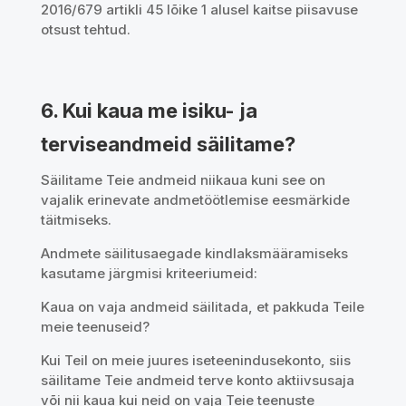
2016/679 artikli 45 lõike 1 alusel kaitse piisavuse
otsust tehtud.
6. Kui kaua me isiku- ja
terviseandmeid säilitame?
Säilitame Teie andmeid niikaua kuni see on
vajalik erinevate andmetöötlemise eesmärkide
täitmiseks.
Andmete säilitusaegade kindlaksmääramiseks
kasutame järgmisi kriteeriumeid:
Kaua on vaja andmeid säilitada, et pakkuda Teile
meie teenuseid?
Kui Teil on meie juures iseteenindusekonto, siis
säilitame Teie andmeid terve konto aktiivsusaja
või nii kaua kui neid on vaja Teie teenuste