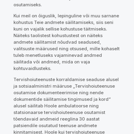
osutamiseks.
Kui meil on õiguslik, lepinguline või muu sarnane
kohustus Teie andmete säilitamiseks, siis seni
kuni on vajalik sellise kohustuse täitmiseks.
Näiteks taolistest kohustustest on näiteks
andmete säilitamist nõudvad seadused,
valitsuste määrused ning otsused, mille kohaselt
tuleb menetluseks vajaminevad andmed
säilitada või andmed, mida on vaja
kohtuvaidlusteks.
Tervishoiuteenuste korraldamise seaduse alusel
ja sotsiaalministri määruse „Tervishoiuteenuse
osutamise dokumenteerimise ning nende
dokumentide säilitamise tingimused ja kord“
alusel säilitab Hoole ambulatoorse ning
statsionaarse tervishoiuteenuse osutamist
tõendavaid andmeid reeglina 30 aastat
patsiendile osutatud teenuse andmete
kinnitamisest. Hoole kui tervishoiuteenuse