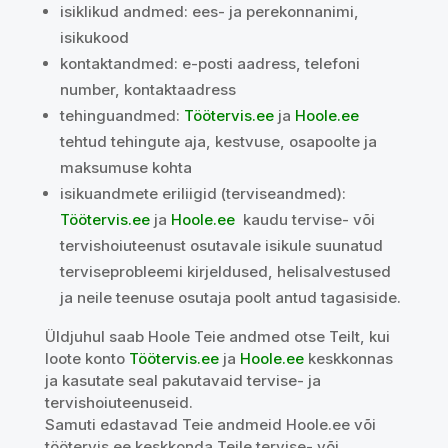
isiklikud andmed: ees- ja perekonnanimi,
isikukood
kontaktandmed: e-posti aadress, telefoni
number, kontaktaadress
tehinguandmed:
Töötervis.ee
ja
Hoole.ee
tehtud tehingute aja, kestvuse, osapoolte ja
maksumuse kohta
isikuandmete eriliigid (terviseandmed):
Töötervis.ee
ja
Hoole.ee
kaudu tervise- või
tervishoiuteenust osutavale isikule suunatud
terviseprobleemi kirjeldused, helisalvestused
ja neile teenuse osutaja poolt antud tagasiside.
Üldjuhul saab Hoole Teie andmed otse Teilt, kui
loote konto
Töötervis.ee
ja
Hoole.ee
keskkonnas
ja kasutate seal pakutavaid tervise- ja
tervishoiuteenuseid.
Samuti edastavad Teie andmeid Hoole.ee või
töötervis.ee keskkonda Teile tervise- või