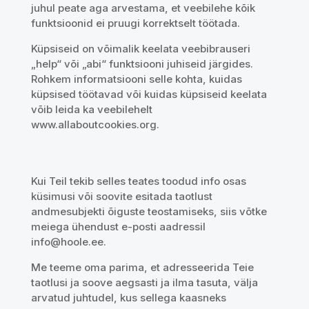
juhul peate aga arvestama, et veebilehe kõik
funktsioonid ei pruugi korrektselt töötada.
Küpsiseid on võimalik keelata veebibrauseri
„help“ või „abi“ funktsiooni juhiseid järgides.
Rohkem informatsiooni selle kohta, kuidas
küpsised töötavad või kuidas küpsiseid keelata
võib leida ka veebilehelt
www.allaboutcookies.org.
Kui Teil tekib selles teates toodud info osas
küsimusi või soovite esitada taotlust
andmesubjekti õiguste teostamiseks, siis võtke
meiega ühendust e-posti aadressil
info@hoole.ee.
Me teeme oma parima, et adresseerida Teie
taotlusi ja soove aegsasti ja ilma tasuta, välja
arvatud juhtudel, kus sellega kaasneks