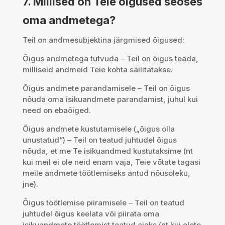
7. Millised on Teie õigused seoses
oma andmetega?
Teil on andmesubjektina järgmised õigused:
Õigus andmetega tutvuda – Teil on õigus teada,
milliseid andmeid Teie kohta säilitatakse.
Õigus andmete parandamisele – Teil on õigus
nõuda oma isikuandmete parandamist, juhul kui
need on ebaõiged.
Õigus andmete kustutamisele („õigus olla
unustatud“) – Teil on teatud juhtudel õigus
nõuda, et me Te isikuandmed kustutaksime (nt
kui meil ei ole neid enam vaja, Teie võtate tagasi
meile andmete töötlemiseks antud nõusoleku,
jne).
Õigus töötlemise piiramisele – Teil on teatud
juhtudel õigus keelata või piirata oma
isikuandmete töötlemist teatud ajaks (nt kui olete