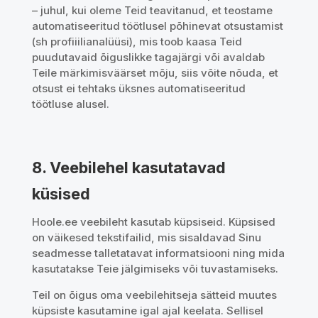
– juhul, kui oleme Teid teavitanud, et teostame
automatiseeritud töötlusel põhinevat otsustamist
(sh profiiilianalüüsi), mis toob kaasa Teid
puudutavaid õiguslikke tagajärgi või avaldab
Teile märkimisväärset mõju, siis võite nõuda, et
otsust ei tehtaks üksnes automatiseeritud
töötluse alusel.
8. Veebilehel kasutatavad
küsised
Hoole.ee veebileht kasutab küpsiseid. Küpsised
on väikesed tekstifailid, mis sisaldavad Sinu
seadmesse talletatavat informatsiooni ning mida
kasutatakse Teie jälgimiseks või tuvastamiseks.
Teil on õigus oma veebilehitseja sätteid muutes
küpsiste kasutamine igal ajal keelata. Sellisel