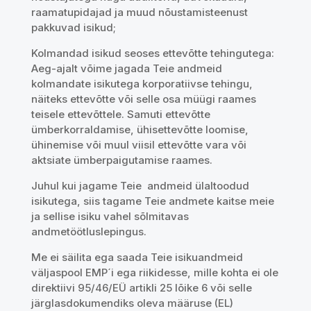
raamatupidajad ja muud nõustamisteenust
pakkuvad isikud;
Kolmandad isikud seoses ettevõtte tehingutega:
Aeg-ajalt võime jagada Teie andmeid
kolmandate isikutega korporatiivse tehingu,
näiteks ettevõtte või selle osa müügi raames
teisele ettevõttele. Samuti ettevõtte
ümberkorraldamise, ühisettevõtte loomise,
ühinemise või muul viisil ettevõtte vara või
aktsiate ümberpaigutamise raames.
Juhul kui jagame Teie andmeid ülaltoodud
isikutega, siis tagame Teie andmete kaitse meie
ja sellise isiku vahel sõlmitavas
andmetöötluslepingus.
Me ei säilita ega saada Teie isikuandmeid
väljaspool EMP´i ega riikidesse, mille kohta ei ole
direktiivi 95/46/EÜ artikli 25 lõike 6 või selle
järglasdokumendiks oleva määruse (EL)