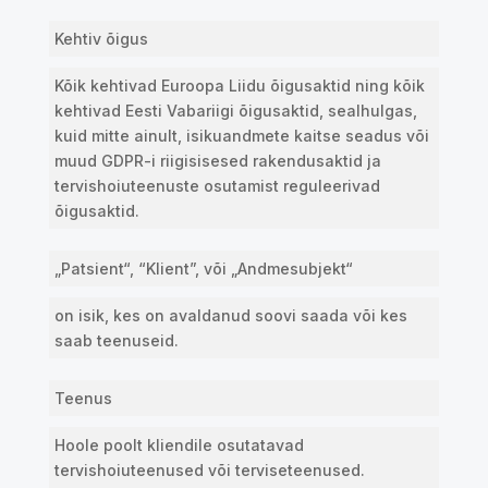
Kehtiv õigus
Kõik kehtivad Euroopa Liidu õigusaktid ning kõik
kehtivad Eesti Vabariigi õigusaktid, sealhulgas,
kuid mitte ainult, isikuandmete kaitse seadus või
muud GDPR-i riigisisesed rakendusaktid ja
tervishoiuteenuste osutamist reguleerivad
õigusaktid.
„Patsient“, “Klient”, või „Andmesubjekt“
on isik
, kes on avaldanud soovi saada või kes
saab teenuseid.
Teenus
Hoole poolt kliendile osutatavad
tervishoiuteenused või terviseteenused.