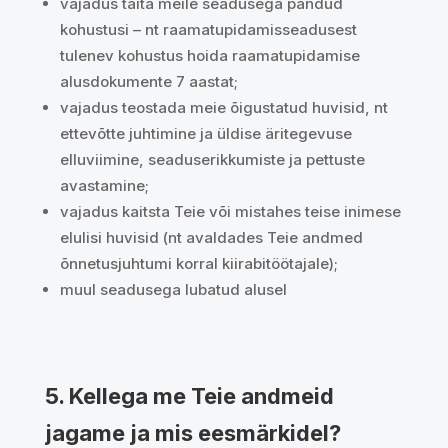
vajadus täita meile seadusega pandud
kohustusi – nt raamatupidamisseadusest
tulenev kohustus hoida raamatupidamise
alusdokumente 7 aastat;
vajadus teostada meie õigustatud huvisid, nt
ettevõtte juhtimine ja üldise äritegevuse
elluviimine, seaduserikkumiste ja pettuste
avastamine;
vajadus kaitsta Teie või mistahes teise inimese
elulisi huvisid (nt avaldades Teie andmed
õnnetusjuhtumi korral kiirabitöötajale);
muul seadusega lubatud alusel
5. Kellega me Teie andmeid
jagame ja mis eesmärkidel?