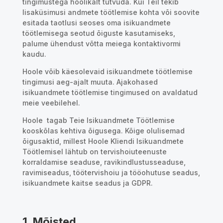
tingimustega hoolikalt tutvuda. Kui Teil tekib
lisaküsimusi andmete töötlemise kohta või soovite
esitada taotlusi seoses oma isikuandmete
töötlemisega seotud õiguste kasutamiseks,
palume ühendust võtta meiega kontaktivormi
kaudu.
Hoole võib käesolevaid isikuandmete töötlemise
tingimusi aeg-ajalt muuta. Ajakohased
isikuandmete töötlemise tingimused on avaldatud
meie veebilehel.
Hoole tagab Teie Isikuandmete Töötlemise
kooskõlas kehtiva õigusega. Kõige olulisemad
õigusaktid, millest Hoole Kliendi Isikuandmete
Töötlemisel lähtub on tervishoiuteenuste
korraldamise seaduse, ravikindlustusseaduse,
ravimiseadus, töötervishoiu ja tööohutuse seadus,
isikuandmete kaitse seadus ja GDPR.
1. Mõisted