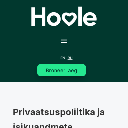
EN
RU
Broneeri aeg
Privaatsuspoliitika ja
isikuandmete