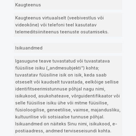
Kaugteenus
Kaugteenus virtuaalselt (veebivestlus või
videokõne) või telefoni teel kasutatav
telemeditsiiniteenus teenuste osutamiseks.
Isikuandmed
Igasugune teave tuvastatud või tuvastatava
füüsilise isiku („andmesubjekti“) kohta;
tuvastatav füüsiline isik on isik, keda saab
otseselt või kaudselt tuvastada, eelkõige sellise
identifitseerimistunnuse põhjal nagu nimi,
isikukood, asukohateave, võrguidentifikaator või
selle füüsilise isiku ühe või mitme füüsilise,
füsioloogilise, geneetilise, vaimse, majandusliku,
kultuurilise või sotsiaalse tunnuse põhjal.
Isikuandmed on näiteks Sinu nimi, isikukood, e-
postiaadress, andmed terviseseisundi kohta.