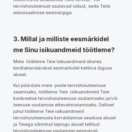
tervishoiuteenust osutavad isikud, seda Teile
edasisaatmise eesmärgiga.
3. Millal ja milliste eesmärkidel
me Sinu isikuandmeid töötleme?
Meie töötleme Teie Isikuandmeid üksnes
kindlaksmääratud eesmärkidel kehtiva õiguse
alusel.
Kui pöördute meie poole tervishoiuteenuse
saamiseks, töötleme Teie isikuandmeid Teie
konkreetse tervishoiuteenuse osutamiseks ja/või
teenuse osutamise ettevalmistamiseks. Sellisel
juhul töötleme Teie isikuandmeid
tervishoiuteenuste korraldamise seaduse alusel
ja Teiega sõlmitud lepingu alusel tellitud
tervishoiuteenuse osutamise eesmärgil.