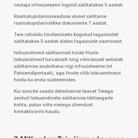
osutaja infosüsteemi logisid säilitatakse 5 aastat.
Raamatupidamisseaduse alusel säilitame
raamatupidamislikke dokumente 7 aastat.
Teie rahulolu hindamiseks kogutud tagasisidet
säilitatakse 5 aastat alates tagasiside saamisest.
Isikuandmeid säilitamisel hoiab Hoole
Isikuandmeid turvaliselt ning võimalusel eelistab
säilitamise asukohana riigi infosüsteeme (nt
Patsiendiportaali), aga Hoole võib Isikuandmeid
hoida ka enda süsteemides.
Kui soovite saada detailsemat teavet Teiega
seotud Isikuandmete säilitamise tähtaegade
kohta, palun võta meiega ühendust
kontaktivormi kaudu.