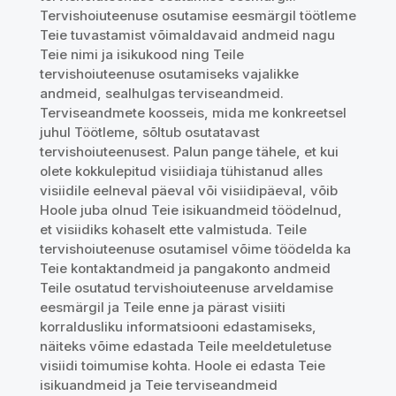
Tervishoiuteenuse osutamise eesmärgil töötleme
Teie tuvastamist võimaldavaid andmeid nagu
Teie nimi ja isikukood ning Teile
tervishoiuteenuse osutamiseks vajalikke
andmeid, sealhulgas terviseandmeid.
Terviseandmete koosseis, mida me konkreetsel
juhul Töötleme, sõltub osutatavast
tervishoiuteenusest. Palun pange tähele, et kui
olete kokkulepitud visiidiaja tühistanud alles
visiidile eelneval päeval või visiidipäeval, võib
Hoole juba olnud Teie isikuandmeid töödelnud,
et visiidiks kohaselt ette valmistuda. Teile
tervishoiuteenuse osutamisel võime töödelda ka
Teie kontaktandmeid ja pangakonto andmeid
Teile osutatud tervishoiuteenuse arveldamise
eesmärgil ja Teile enne ja pärast visiiti
korraldusliku informatsiooni edastamiseks,
näiteks võime edastada Teile meeldetuletuse
visiidi toimumise kohta. Hoole ei edasta Teie
isikuandmeid ja Teie terviseandmeid