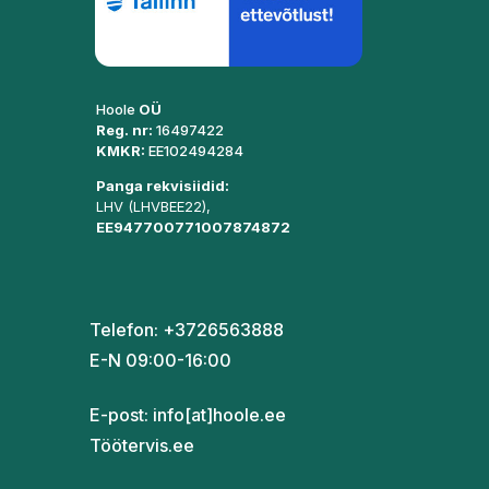
Hoole
OÜ
Reg. nr:
16497422
KMKR:
EE102494284
Panga rekvisiidid:
LHV (LHVBEE22),
EE947700771007874872
Telefon: +3726563888
E-N 09:00-16:00
E-post:
info[at]hoole.ee
Töötervis.ee