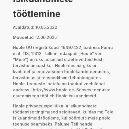
töötlemine
Avaldatud: 10.05.2022
Muudetud 12.06.2025
Hoole OÜ (registrikood
16497422
, aadress Pärnu
mnt. 113
, 11312, Tallinn
, edaspidi „Hoole“ või
“Meie”) on üks uusimaid eraettevõtteid Eesti
tervishoiumaastikul. Hoole eesmärgiks on
kvaliteet ja innovatsioon hoolekandeteenustes,
tervishoius ja telemeditsiini tehnoloogiates.
Hoole teenuste loetelu on toodud veebilehel
aadressil http://www.hoole.ee. Seoses teenuste
osutamisega töötleb Hoole isikuandmeid.
Hoole privaatsuspoliitika ja isikuandmete
töötlemise tingimused selgitavad, kuidas me Teie
isikuandmeid töötleme, kui pöördute meie poole
teenuse saamiseks. Palume Teil nende